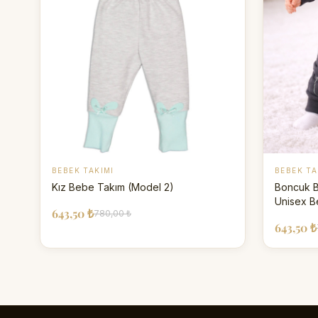
BEBEK TAKIMI
BEBEK TA
Kız Bebe Takım (Model 2)
Boncuk B
Unisex B
643,50 ₺
780,00 ₺
643,50 ₺