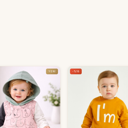
YENI
-%18