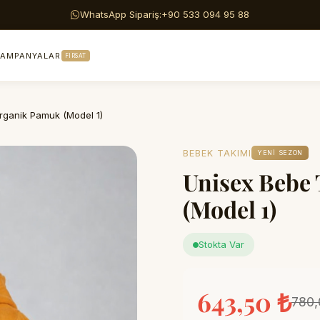
Güvenli Ödeme & Kolay İade
AMPANYALAR
FIRSAT
rganik Pamuk (Model 1)
BEBEK TAKIMI
YENI SEZON
Unisex Bebe
(Model 1)
Stokta Var
643,50 ₺
780,