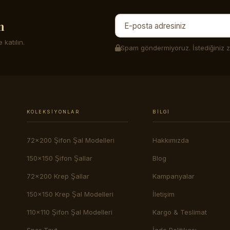
n
 katılın.
Spam göndermiyoruz. İstediğiniz za
KOLEKSIYONLAR
BILGI
72x200 Şifon Şal Modelleri
Hakkımızda
150x150 Şifon Şallar
Blog
72x200 Krep Şallar
Kampanyalar
150x150 Krep Şal Modelleri
İletişim
110x110 Şifon Şal Modelleri
Kargo & Teslimat