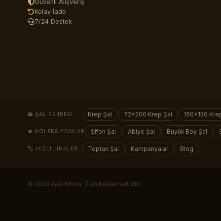
Güvenli Alışveriş
Kolay İade
7/24 Destek
📖 ŞAL REHBERI
Krep Şal
72×200 Krep Şal
150×150 Krep
🧣 KOLEKSIYONLAR
Şifon Şal
Abiye Şal
Büyük Boy Şal
🏷️ HIZLI LINKLER
Toptan Şal
Kampanyalar
Blog
© 2026
Ayle Moda
. Tüm hakları saklıdır.