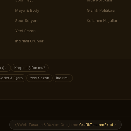
Spor Tayt
İade Politikası
Mayo & Body
Gizlilik Politikası
Spor Sütyeni
Kullanım Koşulları
Yeni Sezon
İndirimli Ürünler
 Şal
Krep mi Şifon mu?
Sedef & Eşarp
Yeni Sezon
İndirimli
Web Tasarım & Yazılım Geliştirme
·
GrafikTasarımEkibi
↗