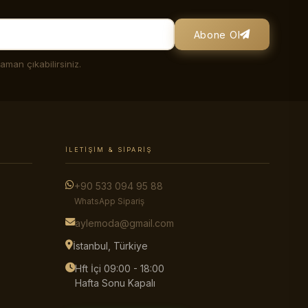
Abone Ol
man çıkabilirsiniz.
İLETIŞIM & SIPARIŞ
+90 533 094 95 88
WhatsApp Sipariş
aylemoda@gmail.com
İstanbul, Türkiye
Hft İçi 09:00 - 18:00
Hafta Sonu Kapalı