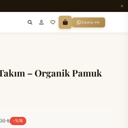
Sipariş Ver
 Takım – Organik Pamuk
00 ₺
-%18