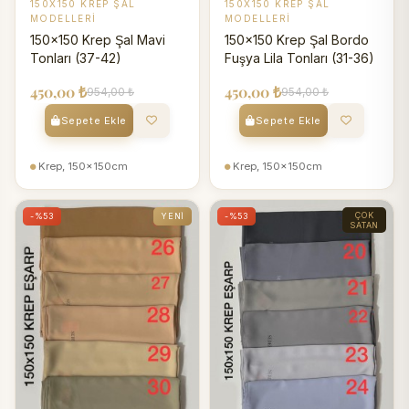
150X150 KREP ŞAL
150X150 KREP ŞAL
MODELLERI
MODELLERI
150x150 Krep Şal Mavi
150x150 Krep Şal Bordo
Tonları (37-42)
Fuşya Lila Tonları (31-36)
450,00 ₺
450,00 ₺
954,00 ₺
954,00 ₺
Sepete Ekle
Sepete Ekle
Krep, 150x150cm
Krep, 150x150cm
ÇOK
-%53
YENI
-%53
SATAN