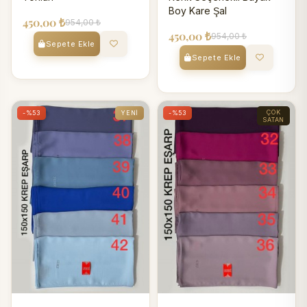
Boy Kare Şal
450,00 ₺
954,00 ₺
450,00 ₺
954,00 ₺
Sepete Ekle
Sepete Ekle
ÇOK
-%53
YENI
-%53
SATAN