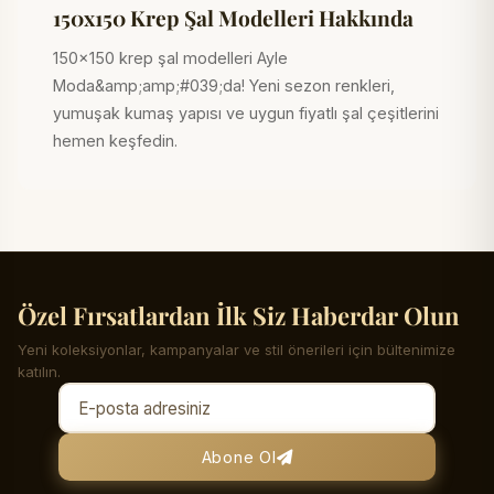
150x150 Krep Şal Modelleri Hakkında
150x150 krep şal modelleri Ayle
Moda&amp;amp;#039;da! Yeni sezon renkleri,
yumuşak kumaş yapısı ve uygun fiyatlı şal çeşitlerini
hemen keşfedin.
Özel Fırsatlardan İlk Siz Haberdar Olun
Yeni koleksiyonlar, kampanyalar ve stil önerileri için bültenimize
katılın.
Abone Ol