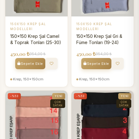
150X150 KREP ŞAL
150X150 KREP ŞAL
MODELLERI
MODELLERI
150x150 Krep Şal Camel
150x150 Krep Şal Gri &
& Toprak Tonları (25-30)
Füme Tonları (19-24)
450,00 ₺
450,00 ₺
954,00 ₺
954,00 ₺
Sepete Ekle
Sepete Ekle
Krep, 150x150cm
Krep, 150x150cm
-%53
YENI
-%53
YENI
ÇOK
ÇOK
SATAN
SATAN