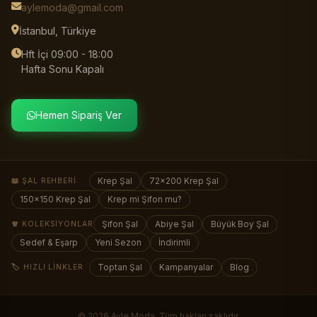
aylemoda@gmail.com
İstanbul, Türkiye
Hft İçi 09:00 - 18:00
Hafta Sonu Kapalı
Hemen Sipariş Ver
📖 ŞAL REHBERI
Krep Şal
72×200 Krep Şal
150×150 Krep Şal
Krep mi Şifon mu?
🧣 KOLEKSIYONLAR
Şifon Şal
Abiye Şal
Büyük Boy Şal
Sedef & Eşarp
Yeni Sezon
İndirimli
🏷️ HIZLI LINKLER
Toptan Şal
Kampanyalar
Blog
© 2026
Ayle Moda
. Tüm hakları saklıdır.