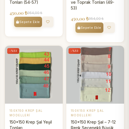
Tonları (54-57)
ve Toprak Tonları (49-
53)
450,00 ₺
954,00 ₺
450,00 ₺
954,00 ₺
Sepete Ekle
Sepete Ekle
-%53
-%53
150X150 KREP ŞAL
150X150 KREP ŞAL
MODELLERI
MODELLERI
150x150 Krep Şal Yeşil
150x150 Krep Şal – 7-12
Tonları
Renk Seçenekli Büyük