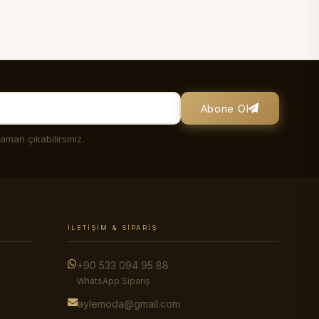
Abone Ol
man çıkabilirsiniz.
İLETIŞIM & SIPARIŞ
+90 533 094 95 88
WhatsApp Sipariş
aylemoda@gmail.com