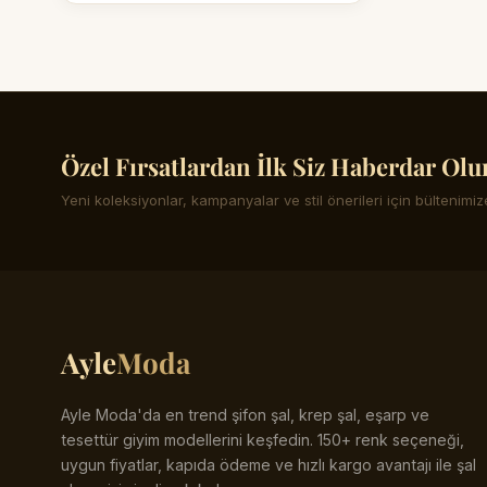
Özel Fırsatlardan İlk Siz Haberdar Olu
Yeni koleksiyonlar, kampanyalar ve stil önerileri için bültenimize
Ayle
Moda
Ayle Moda'da en trend şifon şal, krep şal, eşarp ve
tesettür giyim modellerini keşfedin. 150+ renk seçeneği,
uygun fiyatlar, kapıda ödeme ve hızlı kargo avantajı ile şal