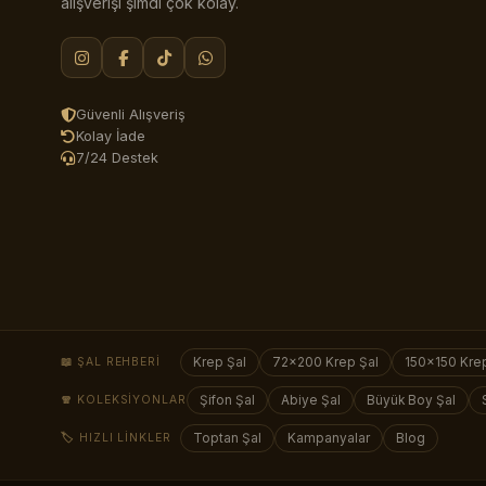
alışverişi şimdi çok kolay.
Güvenli Alışveriş
Kolay İade
7/24 Destek
📖 ŞAL REHBERI
Krep Şal
72×200 Krep Şal
150×150 Krep
🧣 KOLEKSIYONLAR
Şifon Şal
Abiye Şal
Büyük Boy Şal
🏷️ HIZLI LINKLER
Toptan Şal
Kampanyalar
Blog