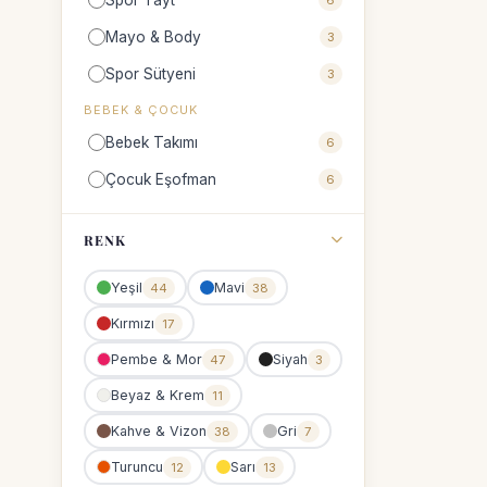
Spor Tayt
6
Mayo & Body
3
Spor Sütyeni
3
BEBEK & ÇOCUK
Bebek Takımı
6
Çocuk Eşofman
6
RENK
Yeşil
Mavi
44
38
Kırmızı
17
Pembe & Mor
Siyah
47
3
Beyaz & Krem
11
Kahve & Vizon
Gri
38
7
Turuncu
Sarı
12
13