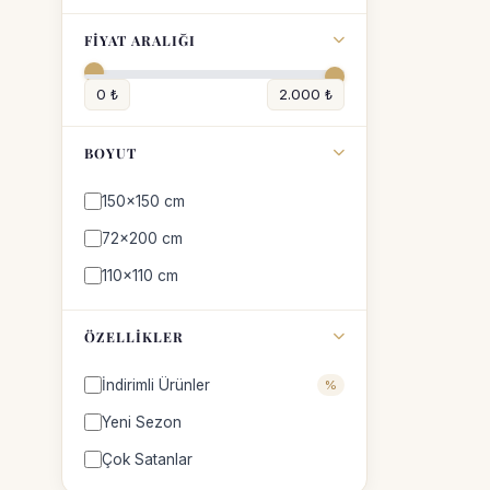
FIYAT ARALIĞI
0 ₺
2.000 ₺
BOYUT
150x150 cm
72x200 cm
110x110 cm
ÖZELLIKLER
İndirimli Ürünler
%
Yeni Sezon
Çok Satanlar