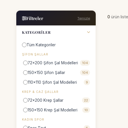
0
ürün list
Filtreler
Temizle
KATEGORILER
Tüm Kategoriler
ŞIFON ŞALLAR
72x200 Şifon Şal Modelleri
104
150x150 Şifon Şallar
104
110x110 Şifon Şal Modelleri
9
KREP & CAZ ŞALLAR
72x200 Krep Şallar
22
150x150 Krep Şal Modelleri
10
KADIN SPOR