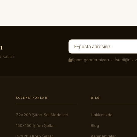
n
 katılın.
Spam göndermiyoruz. İstediğiniz za
KOLEKSIYONLAR
BILGI
72x200 Şifon Şal Modelleri
Hakkımızda
150x150 Şifon Şallar
Blog
72x200 Krep Şallar
Kampanyalar